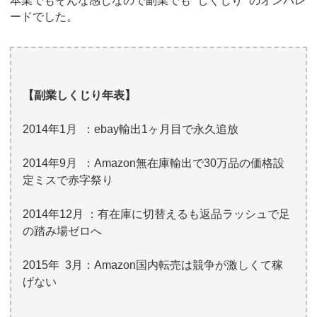
本業でもそんな感じなので副業でも ”しくじり” のオンパレ
ードでした。
【副業しくじり年表】
2014
年
1
月 ：
ebay
輸出1ヶ月目で永久追放
2014
年
9
月 ：
Amazon
無在庫輸出で
30
万品の価格設
定ミスで赤字祭り
2014
年
12
月 ：有在庫に切替えるも返品ラッシュで足
の踏み場ゼロへ
2015
年
3
月：
Amazon
国内転売は競争が激しくて稼
げない