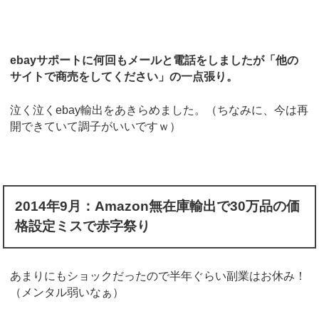
ebayサポートに何回もメールと電話をしましたが「他の
サイトで商売をしてください」の一点張り。
泣く泣くebay輸出をあきらめました。（ちなみに、今は再
開できていて調子がいいですｗ）
2014
年9
月：
Amazon
無在庫輸出で
30
万品の価
格設定ミスで赤字祭り
あまりにもショックだったので半年ぐらい副業はお休み！
（メンタル弱いなぁ）