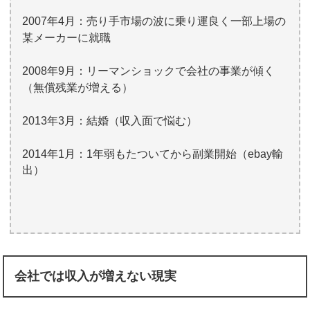
2007
年
4
月：売り手市場の波に乗り運良く一部上場の
某メーカーに就職
2008
年
9
月：リーマンショックで会社の事業が傾く
（無償残業が増える）
2013
年
3
月：結婚（収入面で悩む）
2014年1月：1年弱もたついてから副業開始（ebay輸
出）
会社では収入が増えない現実