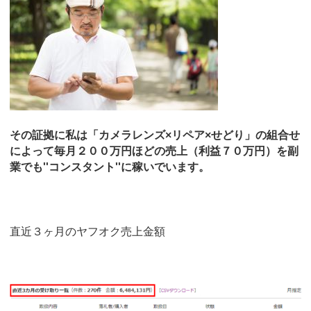
その証拠に私は「カメラレンズ×リペア×せどり」の組合せ
によって毎月２００万円ほどの売上（利益７０万円）を副
業でも''コンスタント''に稼いでいます。
直近３ヶ月のヤフオク売上金額