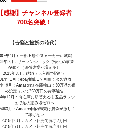
【感謝】チャンネル登録者
700名突破！
【苦悩と挫折の時代】
2007年4月：一部上場の某メーカーに就職
008年9月：リーマンショックで会社の事業
が傾く（無償残業が増える）
2013年3月：結婚（収入面で悩む）
2014年1月：ebay輸出1ヶ月目で永久追放
14年9月：Amazon無在庫輸出で30万品の価
格設定ミスで350万円の赤字通告
014年12月：有在庫に切替えるも返品ラッシ
ュで足の踏み場ゼロへ
15年3月：Amazon国内転売は競争が激しく
て稼げない
2015年6月：カメラ転売で赤字2万円
2015年7月：カメラ転売で赤字4万円