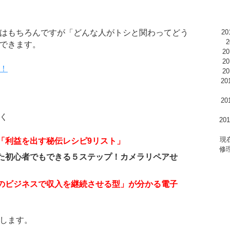
はもちろんですが「どんな人がトシと関わってどう
2
できます。
2
2
！
2
2
2
く
2
現
「利益を出す秘伝レシピ9リスト」
修
た初心者でもできる５ステップ！カメラリペアせ
のビジネスで収入を継続させる型」が分かる電子
します。