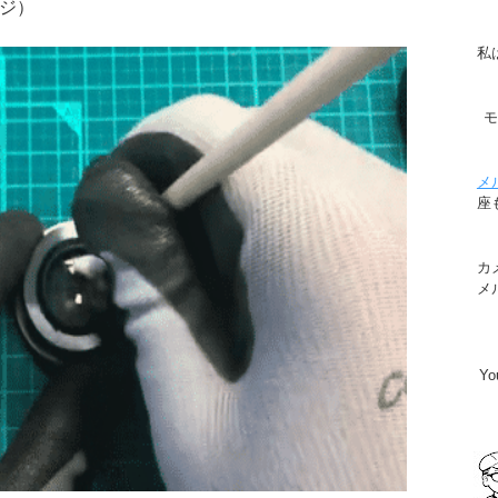
ジ）
私
メ
座
カ
メ
Y