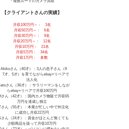
・複数ルートのカメラ買取
【クライアントさんの実績】
月収100万円～： 3名
月収50万円～： 6名
月収30万円～： 9名
月収20万円～： 12名
月収10万円： 21名
月収5万円： 34名
月収1万円： 多数
Akikoさん（40才）：3人の息子さん（9
、7才、5才）を育てながらebay×リペアで
法人化
Satoさん（36才）：サラリーマンをしなが
らebay×リペアで月収100万円
Hさん（42才）：国内カメラ物販で月収65
万円を達成し独立
Tさん（55才）：本業が忙しい中で外注化
に成功し月収22万円
Sさん（24才）：資金がほとんど無くても
少額商品を扱って月収10万円
Oさん（72才）：パソコンに慣れない中で