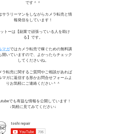
です＾＾
はサラリーマンをしながらカメラ転売と情
報発信をしています！
モットーは【副業で頑張っている人を助け
る】です。
ルマガ
ではカメラ転売で稼ぐための無料講
も開いていますので、よかったらチェック
してくださいね。
メラ転売に関するご質問やご相談があれば
ルマガに返信する形かお問合せフォームよ
りお気軽にご連絡ください＾＾
outubeでも有益な情報を公開しています！
↓気軽に見てみてください↓