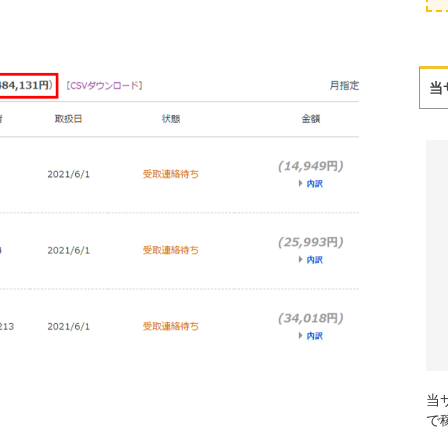
当
当
で