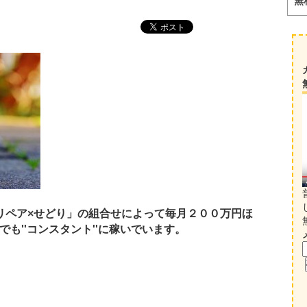
無
リペア×せどり」の組合せによって毎月２００万円ほ
も''コンスタント''に稼いでいます。