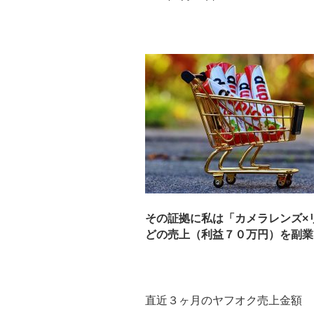
その証拠に私は「カメラレンズ×
どの売上（利益７０万円）を副業で
直近３ヶ月のヤフオク売上金額