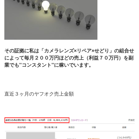
その証拠に私は「カメラレンズ×リペア×せどり」の組合せ
によって毎月２００万円ほどの売上（利益７０万円）を副
業でも''コンスタント''に稼いでいます。
直近３ヶ月のヤフオク売上金額