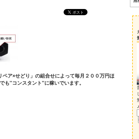
無
リペア×せどり」の組合せによって毎月２００万円ほ
も''コンスタント''に稼いでいます。