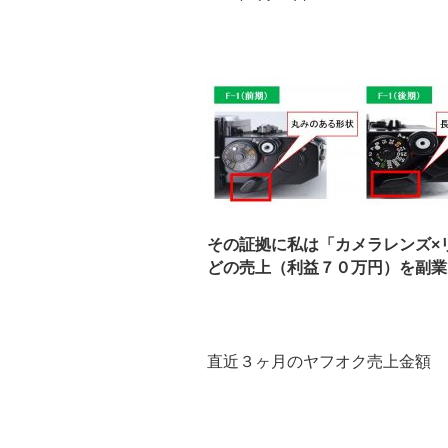
その証拠に私は「カメラレンズ×
どの売上（利益７０万円）を副業で
直近３ヶ月のヤフオク売上金額