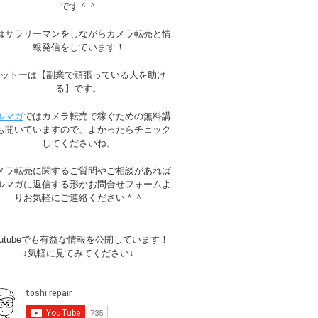
です＾＾
はサラリーマンをしながらカメラ転売と情
報発信をしています！
モットーは【副業で頑張っている人を助け
る】です。
ルマガ
ではカメラ転売で稼ぐための無料講
も開いていますので、よかったらチェック
してくださいね。
メラ転売に関するご質問やご相談があれば
ルマガに返信する形かお問合せフォームよ
りお気軽にご連絡ください＾＾
outubeでも有益な情報を公開しています！
↓気軽に見てみてください↓