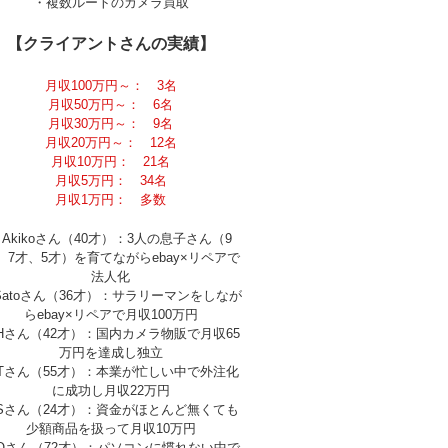
・複数ルートのカメラ買取
【クライアントさんの実績】
月収100万円～： 3名
月収50万円～： 6名
月収30万円～： 9名
月収20万円～： 12名
月収10万円： 21名
月収5万円： 34名
月収1万円： 多数
Akikoさん（40才）：3人の息子さん（9
、7才、5才）を育てながらebay×リペアで
法人化
Satoさん（36才）：サラリーマンをしなが
らebay×リペアで月収100万円
Hさん（42才）：国内カメラ物販で月収65
万円を達成し独立
Tさん（55才）：本業が忙しい中で外注化
に成功し月収22万円
Sさん（24才）：資金がほとんど無くても
少額商品を扱って月収10万円
Oさん（72才）：パソコンに慣れない中で