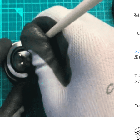
私
メ
座
カ
メ
Y