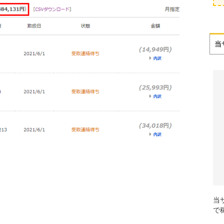
当
当
で