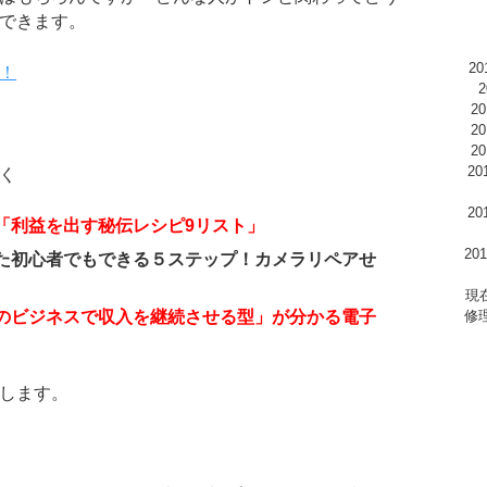
できます。
2
！
2
2
2
2
く
2
「利益を出す秘伝レシピ9リスト」
2
た初心者でもできる５ステップ！カメラリペアせ
現
修
のビジネスで収入を継続させる型」が分かる電子
します。