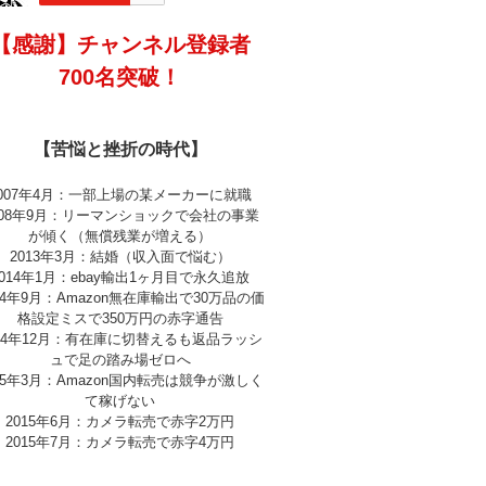
【感謝】チャンネル登録者
700名突破！
【苦悩と挫折の時代】
2007年4月：一部上場の某メーカーに就職
008年9月：リーマンショックで会社の事業
が傾く（無償残業が増える）
2013年3月：結婚（収入面で悩む）
2014年1月：ebay輸出1ヶ月目で永久追放
14年9月：Amazon無在庫輸出で30万品の価
格設定ミスで350万円の赤字通告
014年12月：有在庫に切替えるも返品ラッシ
ュで足の踏み場ゼロへ
15年3月：Amazon国内転売は競争が激しく
て稼げない
2015年6月：カメラ転売で赤字2万円
2015年7月：カメラ転売で赤字4万円