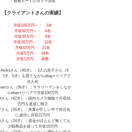
・複数ルートのカメラ買取
【クライアントさんの実績】
月収100万円～： 3名
月収50万円～： 6名
月収30万円～： 9名
月収20万円～： 12名
月収10万円： 21名
月収5万円： 34名
月収1万円： 多数
Akikoさん（40才）：3人の息子さん（9
、7才、5才）を育てながらebay×リペアで
法人化
Satoさん（36才）：サラリーマンをしなが
らebay×リペアで月収100万円
Hさん（42才）：国内カメラ物販で月収65
万円を達成し独立
Tさん（55才）：本業が忙しい中で外注化
に成功し月収22万円
Sさん（24才）：資金がほとんど無くても
少額商品を扱って月収10万円
Oさん（72才）：パソコンに慣れない中で