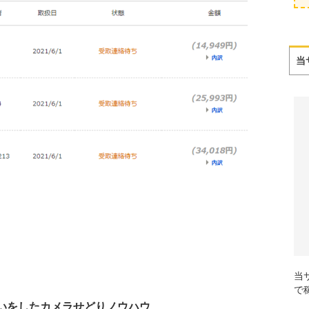
当
当
で
いをしたカメラせどりノウハウ