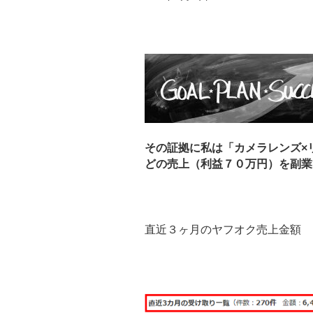
その証拠に私は「カメラレンズ×
どの売上（利益７０万円）を副業で
直近３ヶ月のヤフオク売上金額