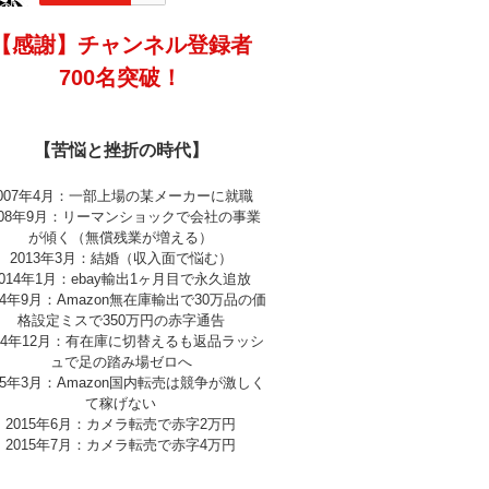
【感謝】チャンネル登録者
700名突破！
【苦悩と挫折の時代】
2007年4月：一部上場の某メーカーに就職
008年9月：リーマンショックで会社の事業
が傾く（無償残業が増える）
2013年3月：結婚（収入面で悩む）
2014年1月：ebay輸出1ヶ月目で永久追放
14年9月：Amazon無在庫輸出で30万品の価
格設定ミスで350万円の赤字通告
014年12月：有在庫に切替えるも返品ラッシ
ュで足の踏み場ゼロへ
15年3月：Amazon国内転売は競争が激しく
て稼げない
2015年6月：カメラ転売で赤字2万円
2015年7月：カメラ転売で赤字4万円