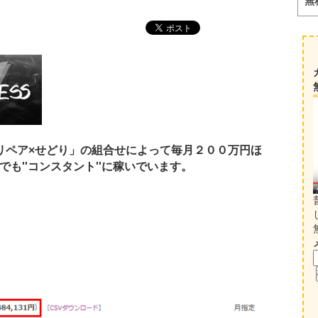
無
リペア×せどり」の組合せによって毎月２００万円ほ
も''コンスタント''に稼いでいます。