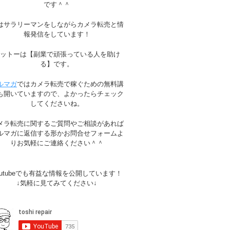
です＾＾
はサラリーマンをしながらカメラ転売と情
報発信をしています！
モットーは【副業で頑張っている人を助け
る】です。
ルマガ
ではカメラ転売で稼ぐための無料講
も開いていますので、よかったらチェック
してくださいね。
メラ転売に関するご質問やご相談があれば
ルマガに返信する形かお問合せフォームよ
りお気軽にご連絡ください＾＾
outubeでも有益な情報を公開しています！
↓気軽に見てみてください↓