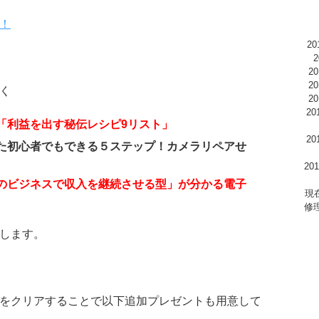
！
2
2
2
く
2
2
「利益を出す秘伝レシピ9リスト」
2
た初心者でもできる５ステップ！カメラリペアせ
2
のビジネスで収入を継続させる型」が分かる電子
現
修
します。
をクリアすることで以下追加プレゼントも用意して