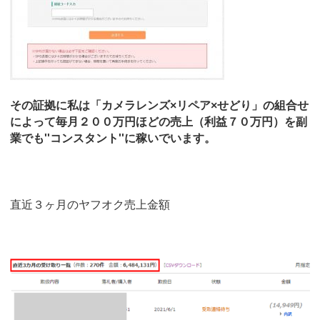
その証拠に私は「カメラレンズ×リペア×せどり」の組合せ
によって毎月２００万円ほどの売上（利益７０万円）を副
業でも''コンスタント''に稼いでいます。
直近３ヶ月のヤフオク売上金額