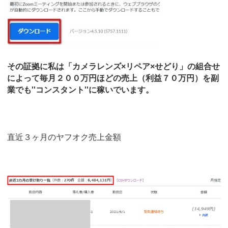
その証拠に私は「カメラレンズ×リペア×せどり」の組合せ
によって毎月２００万円ほどの売上（利益７０万円）を副
業でも''コンスタント''に稼いでいます。
直近３ヶ月のヤフオク売上金額