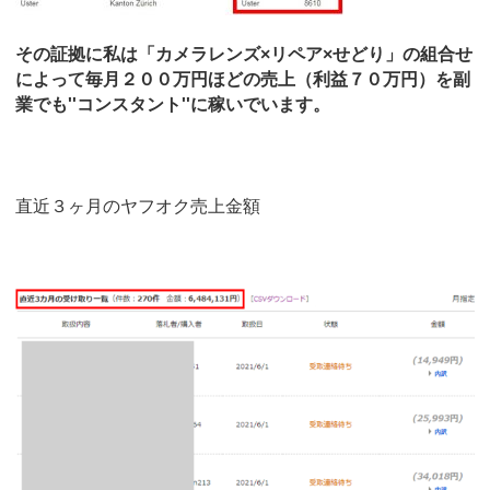
その証拠に私は「カメラレンズ×リペア×せどり」の組合せ
によって毎月２００万円ほどの売上（利益７０万円）を副
業でも''コンスタント''に稼いでいます。
直近３ヶ月のヤフオク売上金額