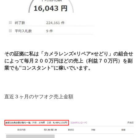
その証拠に私は「カメラレンズ×リペア×せどり」の組合せ
によって毎月２００万円ほどの売上（利益７０万円）を副
業でも''コンスタント''に稼いでいます。
直近３ヶ月のヤフオク売上金額