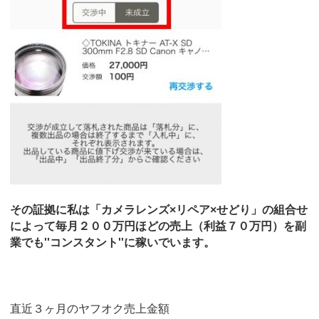
その証拠に私は「カメラレンズ×リペア×せどり」の組合せ
によって毎月２００万円ほどの売上（利益７０万円）を副
業でも''コンスタント''に稼いでいます。
直近３ヶ月のヤフオク売上金額