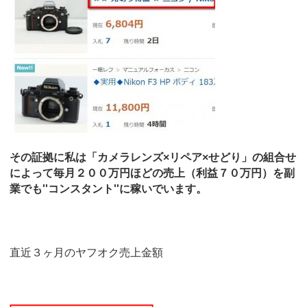
その証拠に私は「カメラレンズ×リペア×せどり」の組合せ
によって毎月２００万円ほどの売上（利益７０万円）を副
業でも''コンスタント''に稼いでいます。
直近３ヶ月のヤフオク売上金額