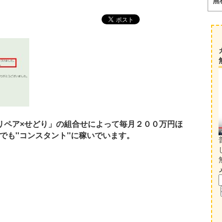
無
リペア×せどり」の組合せによって毎月２００万円ほ
も''コンスタント''に稼いでいます。