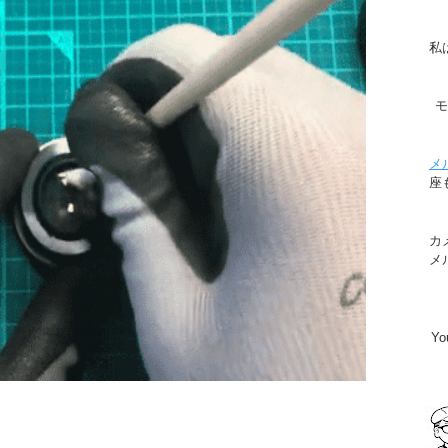
私
メ
座
カ
メ
Y