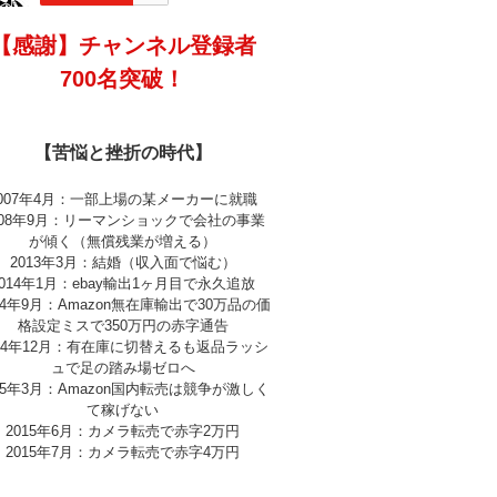
【感謝】チャンネル登録者
700名突破！
【苦悩と挫折の時代】
2007年4月：一部上場の某メーカーに就職
008年9月：リーマンショックで会社の事業
が傾く（無償残業が増える）
2013年3月：結婚（収入面で悩む）
2014年1月：ebay輸出1ヶ月目で永久追放
14年9月：Amazon無在庫輸出で30万品の価
格設定ミスで350万円の赤字通告
014年12月：有在庫に切替えるも返品ラッシ
ュで足の踏み場ゼロへ
15年3月：Amazon国内転売は競争が激しく
て稼げない
2015年6月：カメラ転売で赤字2万円
2015年7月：カメラ転売で赤字4万円