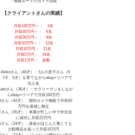
・複数ルートのカメラ買取
【クライアントさんの実績】
月収100万円～： 3名
月収50万円～： 6名
月収30万円～： 9名
月収20万円～： 12名
月収10万円： 21名
月収5万円： 34名
月収1万円： 多数
Akikoさん（40才）：3人の息子さん（9
、7才、5才）を育てながらebay×リペアで
法人化
Satoさん（36才）：サラリーマンをしなが
らebay×リペアで月収100万円
Hさん（42才）：国内カメラ物販で月収65
万円を達成し独立
Tさん（55才）：本業が忙しい中で外注化
に成功し月収22万円
Sさん（24才）：資金がほとんど無くても
少額商品を扱って月収10万円
Oさん（72才）：パソコンに慣れない中で