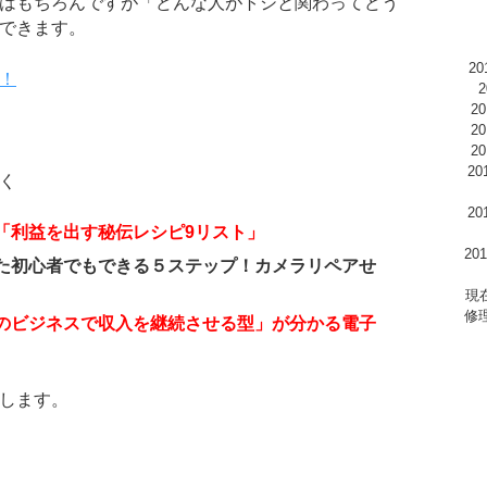
はもちろんですが「どんな人がトシと関わってどう
できます。
2
！
2
2
2
2
く
2
「利益を出す秘伝レシピ9リスト」
2
た初心者でもできる５ステップ！カメラリペアせ
現
修
のビジネスで収入を継続させる型」が分かる電子
します。