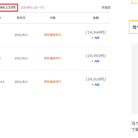
当
当
で