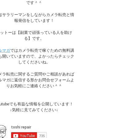
です＾＾
はサラリーマンをしながらカメラ転売と情
報発信をしています！
モットーは【副業で頑張っている人を助け
る】です。
ルマガ
ではカメラ転売で稼ぐための無料講
も開いていますので、よかったらチェック
してくださいね。
メラ転売に関するご質問やご相談があれば
ルマガに返信する形かお問合せフォームよ
りお気軽にご連絡ください＾＾
outubeでも有益な情報を公開しています！
↓気軽に見てみてください↓