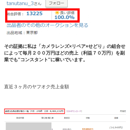
その証拠に私は「カメラレンズ×リペア×せどり」の組合せ
によって毎月２００万円ほどの売上（利益７０万円）を副
業でも''コンスタント''に稼いでいます。
直近３ヶ月のヤフオク売上金額