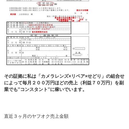
その証拠に私は「カメラレンズ×リペア×せどり」の組合せ
によって毎月２００万円ほどの売上（利益７０万円）を副
業でも''コンスタント''に稼いでいます。
直近３ヶ月のヤフオク売上金額