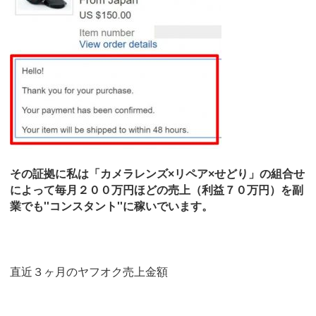
その証拠に私は「カメラレンズ×リペア×せどり」の組合せ
によって毎月２００万円ほどの売上（利益７０万円）を副
業でも''コンスタント''に稼いでいます。
直近３ヶ月のヤフオク売上金額