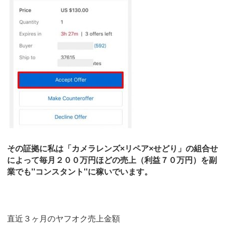
その証拠に私は「カメラレンズ×リペア×せどり」の組合せ
によって毎月２００万円ほどの売上（利益７０万円）を副
業でも''コンスタント''に稼いでいます。
直近３ヶ月のヤフオク売上金額