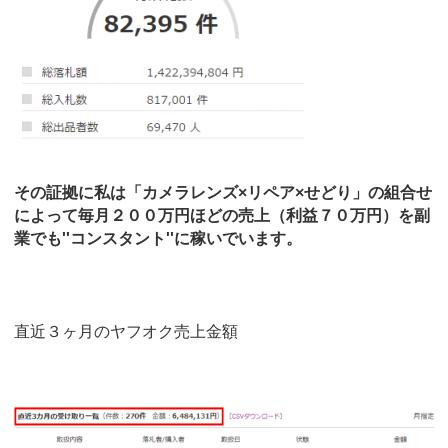
その証拠に私は「カメラレンズ×リペア×せどり」の組合せ
によって毎月２００万円ほどの売上（利益７０万円）を副
業でも''コンスタント''に稼いでいます。
直近３ヶ月のヤフオク売上金額