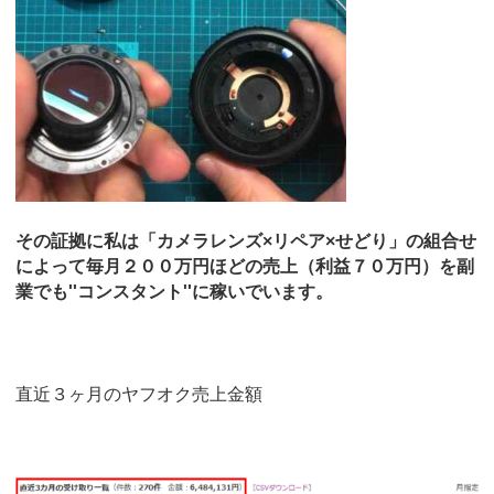
その証拠に私は「カメラレンズ×リペア×せどり」の組合せ
によって毎月２００万円ほどの売上（利益７０万円）を副
業でも''コンスタント''に稼いでいます。
直近３ヶ月のヤフオク売上金額