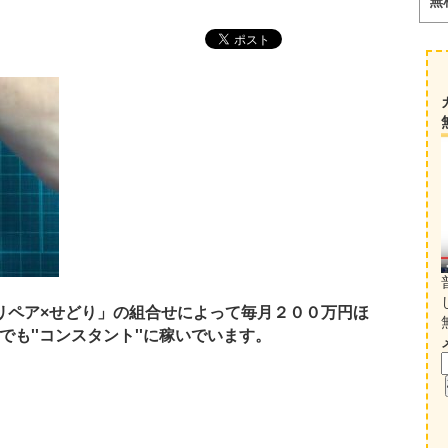
無
リペア×せどり」の組合せによって毎月２００万円ほ
も''コンスタント''に稼いでいます。