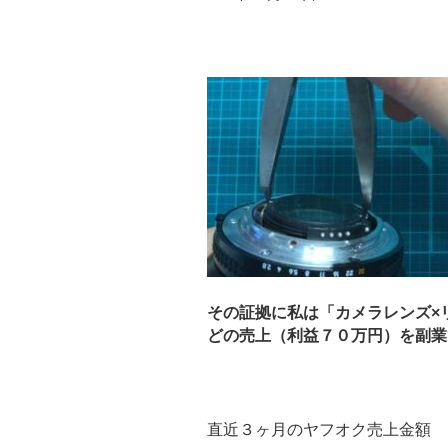
その証拠に私は「カメラレンズ×
どの売上（利益７０万円）を副業で
直近３ヶ月のヤフオク売上金額