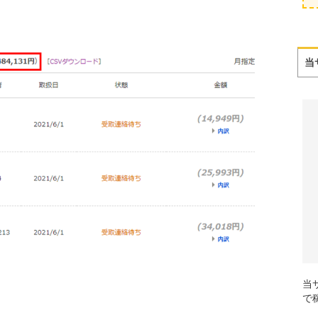
当
当
で