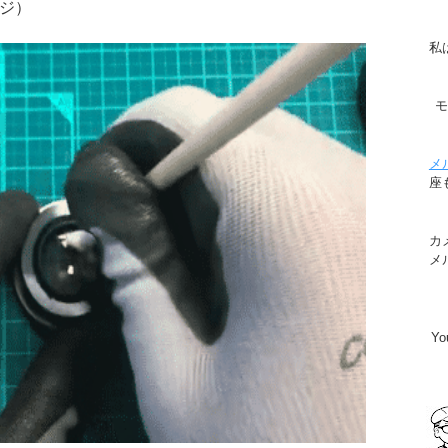
ジ）
私
メ
座
カ
メ
Y