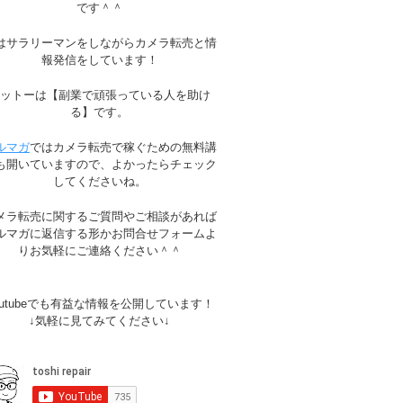
です＾＾
はサラリーマンをしながらカメラ転売と情
報発信をしています！
モットーは【副業で頑張っている人を助け
る】です。
ルマガ
ではカメラ転売で稼ぐための無料講
も開いていますので、よかったらチェック
してくださいね。
メラ転売に関するご質問やご相談があれば
ルマガに返信する形かお問合せフォームよ
りお気軽にご連絡ください＾＾
outubeでも有益な情報を公開しています！
↓気軽に見てみてください↓