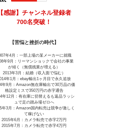
【感謝】チャンネル登録者
700名突破！
【苦悩と挫折の時代】
2007年4月：一部上場の某メーカーに就職
008年9月：リーマンショックで会社の事業
が傾く（無償残業が増える）
2013年3月：結婚（収入面で悩む）
2014年1月：ebay輸出1ヶ月目で永久追放
14年9月：Amazon無在庫輸出で30万品の価
格設定ミスで350万円の赤字通告
014年12月：有在庫に切替えるも返品ラッシ
ュで足の踏み場ゼロへ
15年3月：Amazon国内転売は競争が激しく
て稼げない
2015年6月：カメラ転売で赤字2万円
2015年7月：カメラ転売で赤字4万円