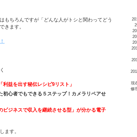
2
はもちろんですが「どんな人がトシと関わってどう
できます。
2
2
！
2
2
2
く
2
現
「利益を出す秘伝レシピ9リスト」
修
た初心者でもできる５ステップ！カメラリペアせ
のビジネスで収入を継続させる型」が分かる電子
します。