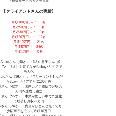
・複数ルートのカメラ買取
【クライアントさんの実績】
月収100万円～： 3名
月収50万円～： 6名
月収30万円～： 9名
月収20万円～： 12名
月収10万円： 21名
月収5万円： 34名
月収1万円： 多数
Akikoさん（40才）：3人の息子さん（9
、7才、5才）を育てながらebay×リペアで
法人化
Satoさん（36才）：サラリーマンをしなが
らebay×リペアで月収100万円
Hさん（42才）：国内カメラ物販で月収65
万円を達成し独立
Tさん（55才）：本業が忙しい中で外注化
に成功し月収22万円
Sさん（24才）：資金がほとんど無くても
少額商品を扱って月収10万円
Oさん（72才）：パソコンに慣れない中で