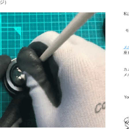
ジ）
私
メ
座
カ
メ
Y