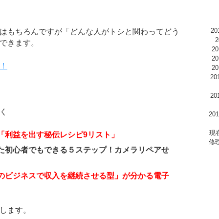
2
はもちろんですが「どんな人がトシと関わってどう
できます。
2
2
！
2
2
2
く
2
現
「利益を出す秘伝レシピ9リスト」
修
た初心者でもできる５ステップ！カメラリペアせ
のビジネスで収入を継続させる型」が分かる電子
します。