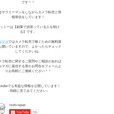
です＾＾
はサラリーマンをしながらカメラ転売と情
報発信をしています！
モットーは【副業で頑張っている人を助け
る】です。
ルマガ
ではカメラ転売で稼ぐための無料講
も開いていますので、よかったらチェック
してくださいね。
メラ転売に関するご質問やご相談があれば
ルマガに返信する形かお問合せフォームよ
りお気軽にご連絡ください＾＾
outubeでも有益な情報を公開しています！
↓気軽に見てみてください↓