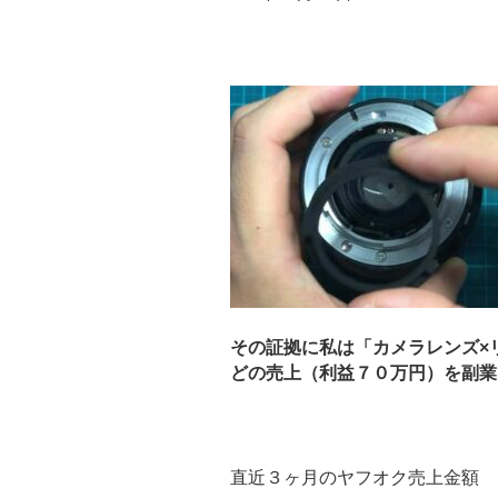
その証拠に私は「カメラレンズ×
どの売上（利益７０万円）を副業で
直近３ヶ月のヤフオク売上金額