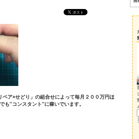
無
リペア×せどり」の組合せによって毎月２００万円ほ
も''コンスタント''に稼いでいます。