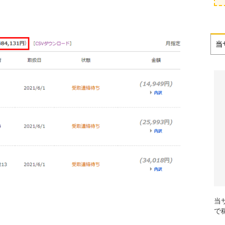
当
当
で