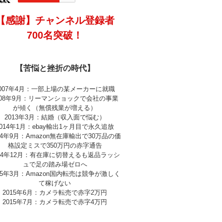
【感謝】チャンネル登録者
700名突破！
【苦悩と挫折の時代】
2007年4月：一部上場の某メーカーに就職
008年9月：リーマンショックで会社の事業
が傾く（無償残業が増える）
2013年3月：結婚（収入面で悩む）
2014年1月：ebay輸出1ヶ月目で永久追放
14年9月：Amazon無在庫輸出で30万品の価
格設定ミスで350万円の赤字通告
014年12月：有在庫に切替えるも返品ラッシ
ュで足の踏み場ゼロへ
15年3月：Amazon国内転売は競争が激しく
て稼げない
2015年6月：カメラ転売で赤字2万円
2015年7月：カメラ転売で赤字4万円