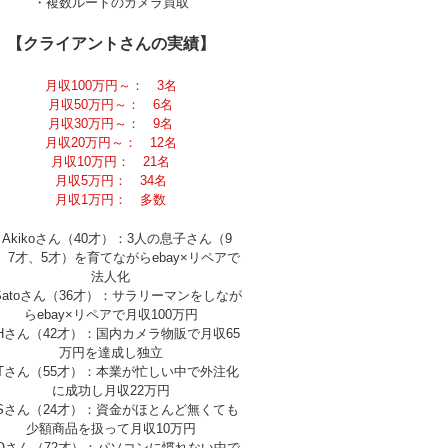
・複数ルートのカメラ買取
【クライアントさんの実績】
月収100万円～： 3名
月収50万円～： 6名
月収30万円～： 9名
月収20万円～： 12名
月収10万円： 21名
月収5万円： 34名
月収1万円： 多数
Akikoさん（40才）：3人の息子さん（9
、7才、5才）を育てながらebay×リペアで
法人化
Satoさん（36才）：サラリーマンをしなが
らebay×リペアで月収100万円
Hさん（42才）：国内カメラ物販で月収65
万円を達成し独立
Tさん（55才）：本業が忙しい中で外注化
に成功し月収22万円
Sさん（24才）：資金がほとんど無くても
少額商品を扱って月収10万円
Oさん（72才）：パソコンに慣れない中で