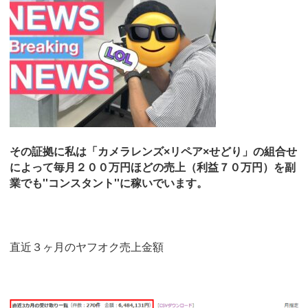
その証拠に私は「カメラレンズ×リペア×せどり」の組合せ
によって毎月２００万円ほどの売上（利益７０万円）を副
業でも''コンスタント''に稼いでいます。
直近３ヶ月のヤフオク売上金額