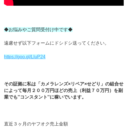
◆お悩みやご質問受付け中です◆
遠慮せず以下フォームにドシドシ送ってください。
https://goo.gl/LluP24
その証拠に私は「カメラレンズ×リペア×せどり」の組合せ
によって毎月２００万円ほどの売上（利益７０万円）を副
業でも''コンスタント''に稼いでいます。
直近３ヶ月のヤフオク売上金額