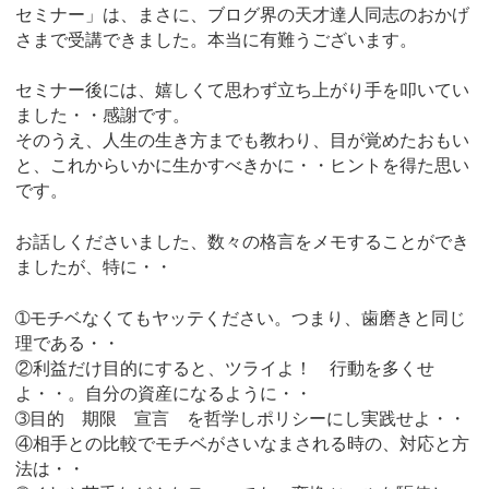
セミナー」は、まさに、ブログ界の天才達人同志のおかげ
さまで受講できました。本当に有難うございます。
セミナー後には、嬉しくて思わず立ち上がり手を叩いてい
ました・・感謝です。
そのうえ、人生の生き方までも教わり、目が覚めたおもい
と、これからいかに生かすべきかに・・ヒントを得た思い
です。
お話しくださいました、数々の格言をメモすることができ
ましたが、特に・・
➀モチベなくてもヤッテください。つまり、歯磨きと同じ
理である・・
②利益だけ目的にすると、ツライよ！ 行動を多くせ
よ・・。自分の資産になるように・・
➂目的 期限 宣言 を哲学しポリシーにし実践せよ・・
④相手との比較でモチベがさいなまされる時の、対応と方
法は・・