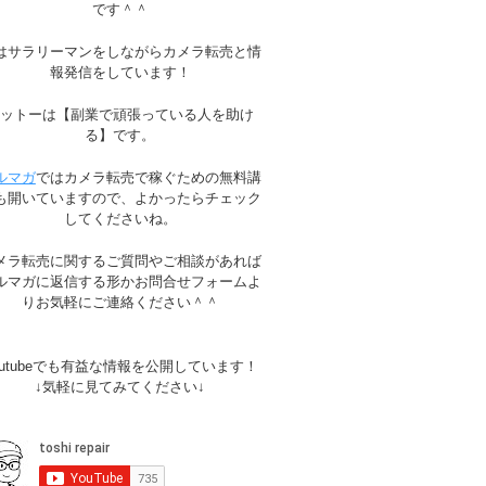
です＾＾
はサラリーマンをしながらカメラ転売と情
報発信をしています！
モットーは【副業で頑張っている人を助け
る】です。
ルマガ
ではカメラ転売で稼ぐための無料講
も開いていますので、よかったらチェック
してくださいね。
メラ転売に関するご質問やご相談があれば
ルマガに返信する形かお問合せフォームよ
りお気軽にご連絡ください＾＾
outubeでも有益な情報を公開しています！
↓気軽に見てみてください↓