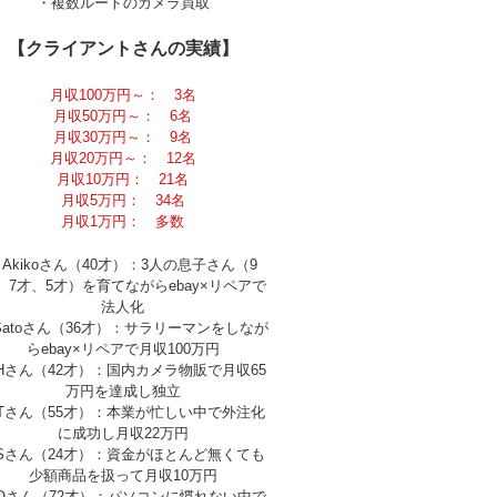
・複数ルートのカメラ買取
【クライアントさんの実績】
月収100万円～： 3名
月収50万円～： 6名
月収30万円～： 9名
月収20万円～： 12名
月収10万円： 21名
月収5万円： 34名
月収1万円： 多数
Akikoさん（40才）：3人の息子さん（9
、7才、5才）を育てながらebay×リペアで
法人化
Satoさん（36才）：サラリーマンをしなが
らebay×リペアで月収100万円
Hさん（42才）：国内カメラ物販で月収65
万円を達成し独立
Tさん（55才）：本業が忙しい中で外注化
に成功し月収22万円
Sさん（24才）：資金がほとんど無くても
少額商品を扱って月収10万円
Oさん（72才）：パソコンに慣れない中で