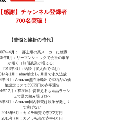
【感謝】チャンネル登録者
700名突破！
【苦悩と挫折の時代】
2007年4月：一部上場の某メーカーに就職
008年9月：リーマンショックで会社の事業
が傾く（無償残業が増える）
2013年3月：結婚（収入面で悩む）
2014年1月：ebay輸出1ヶ月目で永久追放
14年9月：Amazon無在庫輸出で30万品の価
格設定ミスで350万円の赤字通告
014年12月：有在庫に切替えるも返品ラッシ
ュで足の踏み場ゼロへ
15年3月：Amazon国内転売は競争が激しく
て稼げない
2015年6月：カメラ転売で赤字2万円
2015年7月：カメラ転売で赤字4万円