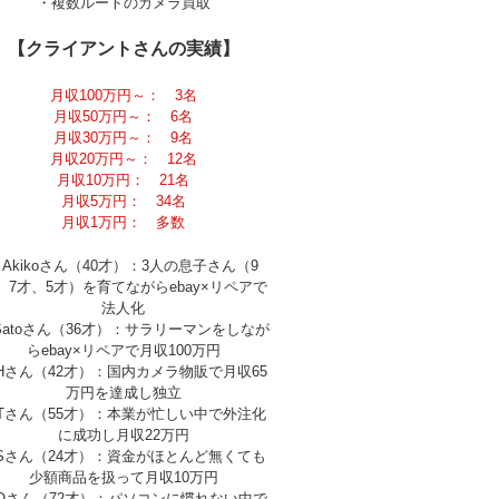
・複数ルートのカメラ買取
【クライアントさんの実績】
月収100万円～： 3名
月収50万円～： 6名
月収30万円～： 9名
月収20万円～： 12名
月収10万円： 21名
月収5万円： 34名
月収1万円： 多数
Akikoさん（40才）：3人の息子さん（9
、7才、5才）を育てながらebay×リペアで
法人化
Satoさん（36才）：サラリーマンをしなが
らebay×リペアで月収100万円
Hさん（42才）：国内カメラ物販で月収65
万円を達成し独立
Tさん（55才）：本業が忙しい中で外注化
に成功し月収22万円
Sさん（24才）：資金がほとんど無くても
少額商品を扱って月収10万円
Oさん（72才）：パソコンに慣れない中で