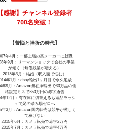
【感謝】チャンネル登録者
700名突破！
【苦悩と挫折の時代】
2007年4月：一部上場の某メーカーに就職
008年9月：リーマンショックで会社の事業
が傾く（無償残業が増える）
2013年3月：結婚（収入面で悩む）
2014年1月：ebay輸出1ヶ月目で永久追放
14年9月：Amazon無在庫輸出で30万品の価
格設定ミスで350万円の赤字通告
014年12月：有在庫に切替えるも返品ラッシ
ュで足の踏み場ゼロへ
15年3月：Amazon国内転売は競争が激しく
て稼げない
2015年6月：カメラ転売で赤字2万円
2015年7月：カメラ転売で赤字4万円