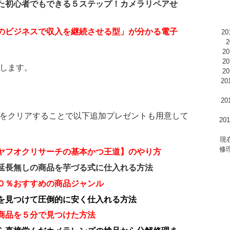
た初心者でもできる５ステップ！カメラリペアせ
のビジネスで収入を継続させる型」が分かる電子
2
2
2
します。
2
2
2
をクリアすることで以下追加プレゼントも用意して
2
現
修
ヤフオクリサーチの基本かつ王道】のやり方
延長無しの商品を芋づる式に仕入れる方法
０％おすすめの商品ジャンル
を見つけて圧倒的に安く仕入れる方法
商品を５分で見つけた方法