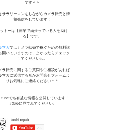
です＾＾
はサラリーマンをしながらカメラ転売と情
報発信をしています！
モットーは【副業で頑張っている人を助け
る】です。
ルマガ
ではカメラ転売で稼ぐための無料講
も開いていますので、よかったらチェック
してくださいね。
メラ転売に関するご質問やご相談があれば
ルマガに返信する形かお問合せフォームよ
りお気軽にご連絡ください＾＾
outubeでも有益な情報を公開しています！
↓気軽に見てみてください↓