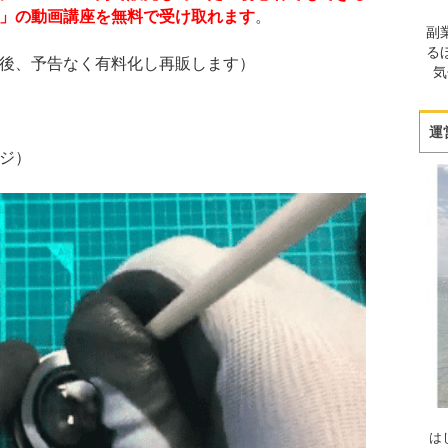
」の動画講座を無料で受け取れます
。
副
る
後、予告なく有料化し再販します）
気
運
ジ）
は