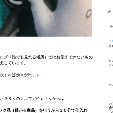
私
メ
座
ログ（誰でも見れる場所）ではお伝えできないもの
カ
えしています。
メ
践すれば効果が出ます。
Y
た２８人のメルマガ読者さんからは
ンク品（儲かる商品）を狙うから１０分で仕入れ